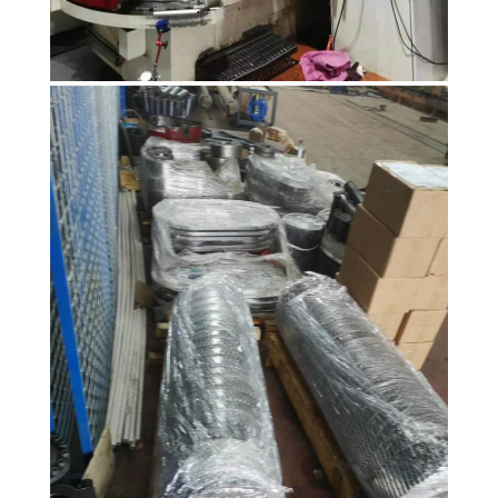
ข่าว
คดี
ขอ
ใบ
เสนอ
ราคา
แผนผัง