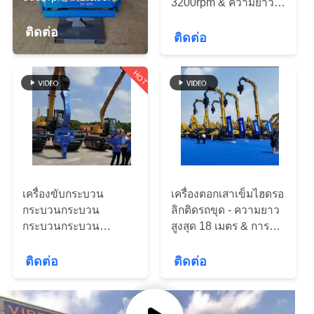
3200rpm & ความยาว
กับ
เสาเข็มสูงสุด 18m
ติดต่อ
ติดต่อ
เรา
HOT
ทัวร์
โรงงาน
ควบคุม
เครื่องขับกระบวน
เครื่องตอกเสาเข็มไฮดรอ
กระบวนกระบวน
ลิกติดรถขุด - ความยาว
คุณภาพ
กระบวนกระบวน
สูงสุด 18 เมตร & การสั่น
กระบวนกระบวน
สะเทือนทรงพลัง
กระบวนกระบวน
ติดต่อ
ติดต่อ
ติดต่อ
เรา