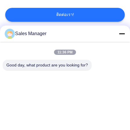
เว็บไซต์
ติดต่อเรา!
PRIVACY
Sales Manager
หมวดหมู่ยอดนิยม
POLICY
ทั้งหมด
11:36 PM
เสาเข็มไฮดรอลิก
เครื่องตอกเสาเข็ม
Good day, what product are you looking for?
เครื่องตีบสะเทือน
เครื่องตอกเสาเข็มด้าน
ไฟฟ้า
ข้าง
เครื่องขับกระบะ 360
เครื่องขับสี่คัน
องศา
ไดร์เวอร์เสาเข็มขุด
อุปกรณ์ตอกเสาเข็ม
ขนาดเล็ก