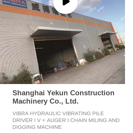
ข่าว
คดี
ขอ
ใบ
เสนอ
Shanghai Yekun Construction
Machinery Co., Ltd.
ราคา
VIBRA HYDRAULIC VIBRATING PILE
DRIVER I V + AUGER I CHAIN ​​MILING AND
DIGGING MACHINE
แผนผัง