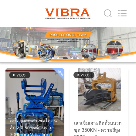
2019
-
2026
Shanghai
Yekun
Construction
Machinery
Co.,
บ้าน
Ltd..
All
Rights
Reserved.
สินค้า
NEW
วี
อาร์
โชว์
เครื่องตอกเสาเข็มไฮดรอ
เสาเข็มเจาะติดตั้งบนรถ
ลิก 20t รถขุดด้านข้าง
เกี่ยว
ขุด 350KN - ความถี่สูง
3000rpm Vibration