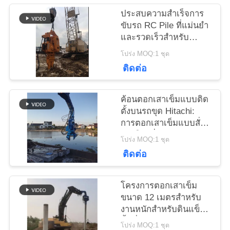
ประสบความสําเร็จการ
ขับรถ RC Pile ที่แม่นยํา
ข่าว
และรวดเร็วสําหรับ
กระดานแผ่น 6-8 เมตร
โปร่ง MOQ:1 ชุด
โดยใช้เครื่องขุดล้อ
ติดต่อ
คดี
ค้อนตอกเสาเข็มแบบติด
ขอ
ตั้งบนรถขุด Hitachi:
การตอกเสาเข็มแบบสั่น
ใบ
สะเทือนที่มีประสิทธิภาพ
โปร่ง MOQ:1 ชุด
สำหรับเสาเข็มคอนกรีต
ติดต่อ
เสนอ
สี่เหลี่ยม
ราคา
โครงการตอกเสาเข็ม
ขนาด 12 เมตรสำหรับ
งานหนักสำหรับดินแข็ง /
SITEMAP
พื้นที่ดิน
โปร่ง MOQ:1 ชุด