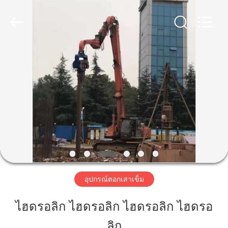
2019
-
2026
Shanghai
Yekun
Construction
Machinery
Co.,
บ้าน
Ltd..
All
Rights
Reserved.
สินค้า
วี
อาร์
โชว์
อุปกรณ์ตอกเสาเข็ม
ไฮดรอลิก ไฮดรอลิก ไฮดรอลิก ไฮดรอ
เกี่ยว
ลิก