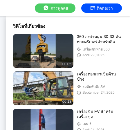
การพูดคุย
ติดต่อเรา
วิดีโอที่เกี่ยวข้อง
360 องศาหมุน 30-33 ตัน
พายดริเวอร์สําหรับสีและ
ผลงานที่กําหนดเอง
เครื่องขนพาย 360
April 29, 2025
00:05
เครื่องตอกเสาเข็มด้าน
ข้าง
รถขับพับฝั่ง SV
September 24, 2025
00:13
เครื่องขับ FV สําหรับ
เครื่องขุด
เอฟ.วี