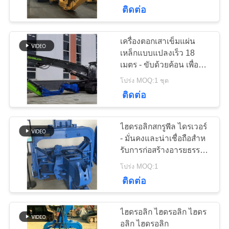
ติดต่อ
กับ
เรา
เครื่องตอกเสาเข็มแผ่น
14
เหล็กแบบแปลงเร็ว 18
เครื่องตีบสะเทือน
เมตร - ขับด้วยค้อน เพื่อ
ทัวร์
การตอกเสาเข็มที่มี
โปร่ง MOQ:1 ชุด
ไฟฟ้า
ประสิทธิภาพ
ติดต่อ
โรงงาน
ไฮดรอลิกสกรูพีล ไดรเวอร์
ควบคุม
- มั่นคงและน่าเชื่อถือสําห
รับการก่อสร้างอารยธรรม
43
คุณภาพ
หนัก 18m
เครื่องตอกเสาเข็ม
โปร่ง MOQ:1
ติดต่อ
ด้านข้าง
ติดต่อ
ไฮดรอลิก ไฮดรอลิก ไฮดร
เรา
อลิก ไฮดรอลิก