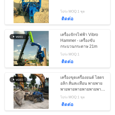
โปร่ง MOQ:1 ชุด
ข่าว
25
ติดต่อ
เครื่องขับสี่คัน
เครื่องจักรไฟฟ้า Vibro
คดี
Hammer - เครื่องขับ
กระบวนกระดาษ 21m
โปร่ง MOQ:1
ขอ
ติดต่อ
ใบ
15
เครื่องขุดเครื่องยนต์ ไฮดร
เสนอ
เครื่องขับกระบะ 360
อลิก สั่นสะเทือน พายพาย
พายพายพายพายพายพาย
ราคา
องศา
พายพาย
โปร่ง MOQ:1 ชุด
ติดต่อ
แผนผัง