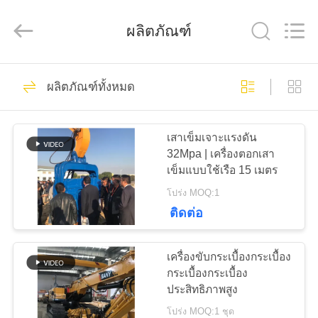
2019
-
2026
ผลิตภัณฑ์
Shanghai
Yekun
Construction
Machinery
Co.,
113
บ้าน
Ltd..
All
ผลิตภัณฑ์ทั้งหมด
Rights
Reserved.
เสาเข็มไฮดรอลิก
สินค้า
เสาเข็มเจาะแรงดัน
32Mpa | เครื่องตอกเสา
เข็มแบบใช้เรือ 15 เมตร
วี
โปร่ง MOQ:1
ติดต่อ
อาร์
86
โชว์
เครื่องขับกระเบื้องกระเบื้อง
เครื่องตอกเสาเข็ม
กระเบื้องกระเบื้อง
ประสิทธิภาพสูง
เกี่ยว
โปร่ง MOQ:1 ชุด