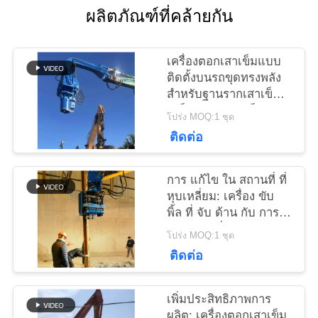
ผลิตภัณฑ์ที่คล้ายกัน
ข่าว
เครื่องตอกเสาเข็มแบบ
ติดตั้งบนรถขุดทรงพลัง
สำหรับฐานรากเสาเข็ม
คดี
เหล็กและแผ่นเหล็ก
โปร่ง MOQ:1 ชุด
ติดต่อ
ขอ
การ แก้ไข ใน สถานที่ ที่
ใบ
หุบเหลี่ยม: เครื่อง ขับ
พิ้ล ที่ จับ ด้าน กับ การ
เสนอ
ออกแบบ ที่ หนาแน่น
โปร่ง MOQ:1 ชุด
สําหรับ สถานที่ ที่ หุบ
ราคา
ติดต่อ
เหลี่ยม
เพิ่มประสิทธิภาพการ
SITEMAP
ผลิต: เครื่องตอกเสาเข็ม