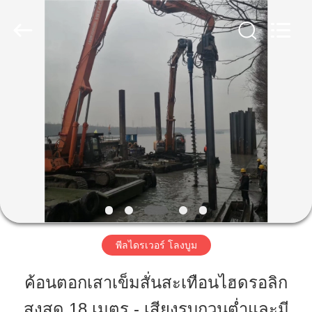
2019
-
2026
Shanghai
Yekun
Construction
Machinery
Co.,
บ้าน
Ltd..
All
Rights
Reserved.
สินค้า
วี
อาร์
โชว์
พีลไดรเวอร์ โลงบูม
ค้อนตอกเสาเข็มสั่นสะเทือนไฮดรอลิก
เกี่ยว
สูงสุด 18 เมตร - เสียงรบกวนต่ำและมี