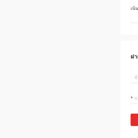
เน้
ฝา