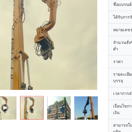
ชื่อแบรนด์
ได้รับการ
หมายเลขรุ
จำนวนสั่งซื
ต่ำ
ราคา
รายละเอี
บรรจุ
เวลาการส
เงื่อนไขก
เงิน
สามารถใ
ผลิต