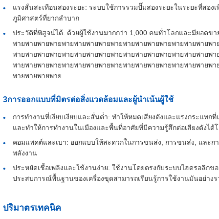
แรงสั่นสะเทือนสองระยะ: ระบบใช้การรวมปั๊มสองระยะในระยะที่สองเพ
ภูมิศาสตร์ที่ยากลําบาก
ประวัติที่พิสูจน์ได้: ด้วยผู้ใช้งานมากกว่า 1,000 คนทั่วโลกและมียอด
พายพายพายพายพายพายพายพายพายพายพายพายพายพายพายพายพา
พายพายพายพายพายพายพายพายพายพายพายพายพายพายพายพายพา
พายพายพายพายพายพายพายพายพายพายพายพายพายพายพายพายพา
พายพายพายพาย
3การออกแบบที่มิตรต่อสิ่งแวดล้อมและผู้นําเน้นผู้ใช้
การทํางานที่เงียบเงียบและสั่นต่ํา: ทําให้หมดเสียงดังและแรงกระแทกท
และทําให้การทํางานในเมืองและพื้นที่อาศัยที่มีความรู้สึกต่อเสียงดังได้โ
คอมแพคต์และเบา: ออกแบบให้สะดวกในการขนส่ง, การขนส่ง, และการใ
พลังงาน
ประหยัดเชื้อเพลิงและใช้งานง่าย: ใช้งานโดยตรงกับระบบไฮดรอลิกของเครื
ประสบการณ์พื้นฐานของเครื่องขุดสามารถเรียนรู้การใช้งานมันอย่างร
ปริมาตรเทคนิค