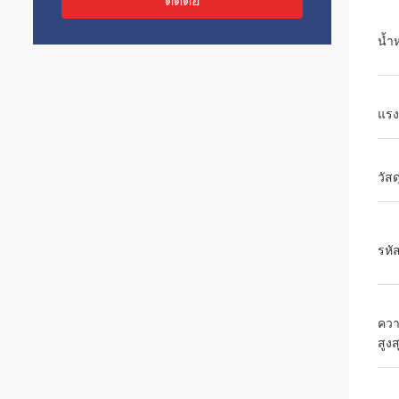
ติดต่อ
น้ำ
แรง
วัสด
รหั
ควา
สูงส