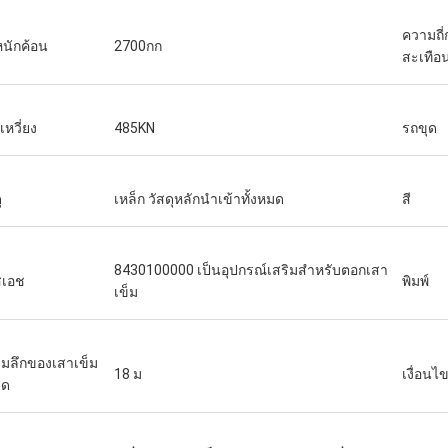
ความถี่
หนักค้อน
2700กก
สะเทือ
เหวี่ยง
485KN
รถขุด
ุ
เหล็ก วัสดุหลักนำเข้าทั้งหมด
สี
8430100000 เป็นอุปกรณ์เสริมสำหรับตอกเสา
สเอช
พิมพ์
เข็ม
มลึกของเสาเข็ม
18 ม
เงื่อนไ
ุด