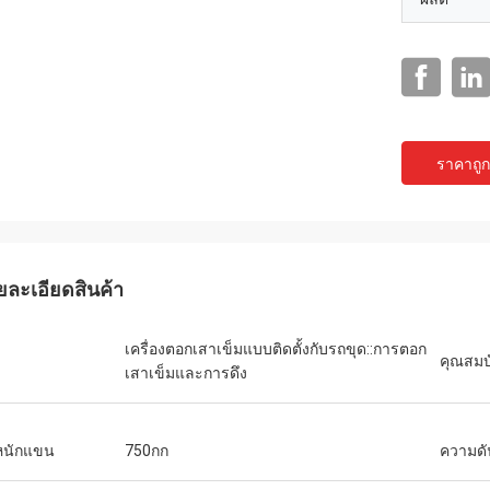
ราคาถูกท
ยละเอียดสินค้า
เครื่องตอกเสาเข็มแบบติดตั้งกับรถขุด::การตอก
คุณสมบั
เสาเข็มและการดึง
หนักแขน
750กก
ความด