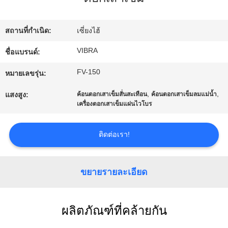
กับ
สถานที่กำเนิด:
เซี่ยงไฮ้
เรา
VIBRA
ชื่อแบรนด์:
FV-150
ทัวร์
หมายเลขรุ่น:
,
,
แสงสูง:
ค้อนตอกเสาเข็มสั่นสะเทือน
ค้อนตอกเสาเข็มลมแม่น้ำ
โรงงาน
เครื่องตอกเสาเข็มแผ่นไวโบร
ติดต่อเรา!
ควบคุม
คุณภาพ
ขยายรายละเอียด
ติดต่อ
ผลิตภัณฑ์ที่คล้ายกัน
เรา