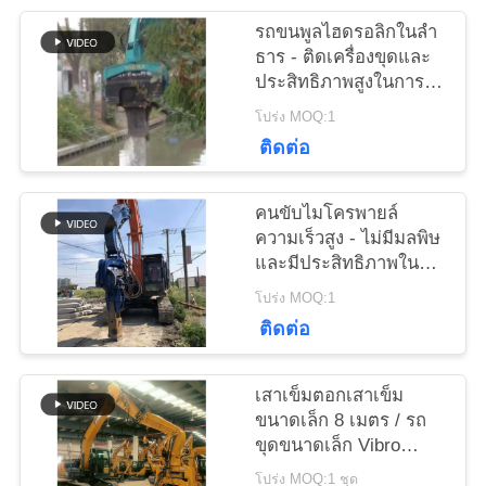
รถขนพูลไฮดรอลิกในลํา
ธาร - ติดเครื่องขุดและ
ข่าว
ประสิทธิภาพสูงในการ
ขนพูล
โปร่ง MOQ:1
ติดต่อ
คดี
คนขับไมโครพายล์
ขอ
ความเร็วสูง - ไม่มีมลพิษ
และมีประสิทธิภาพใน
ใบ
การก่อสร้างสูงกว่า
โปร่ง MOQ:1
ติดต่อ
เสนอ
ราคา
เสาเข็มตอกเสาเข็ม
ขนาดเล็ก 8 เมตร / รถ
ขุดขนาดเล็ก Vibro
SITEMAP
Hammer
โปร่ง MOQ:1 ชุด