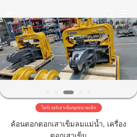
2019
-
2026
Shanghai
Yekun
Construction
Machinery
Co.,
บ้าน
Ltd..
All
Rights
Reserved.
สินค้า
วี
อาร์
โชว์
ไดร์เวอร์เสาเข็มขุดขนาดเล็ก
ค้อนตอกตอกเสาเข็มลมแม่น้ำ, เครื่อง
เกี่ยว
ตอกเสาเข็ม