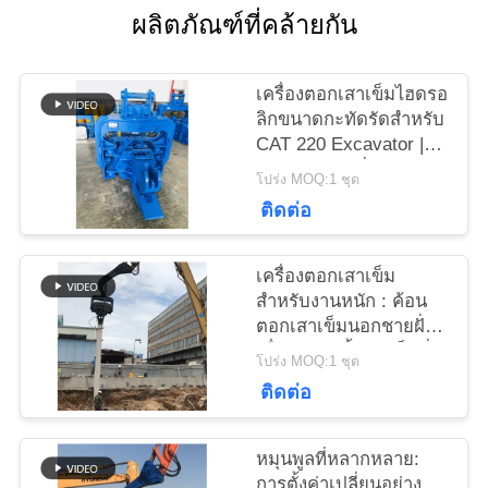
ผลิตภัณฑ์ที่คล้ายกัน
ข่าว
เครื่องตอกเสาเข็มไฮดรอ
ลิกขนาดกะทัดรัดสำหรับ
CAT 220 Excavator |
คดี
การออกแบบที่คล่องตัว
โปร่ง MOQ:1 ชุด
และการติดตั้งที่เชื่อถือได้
ติดต่อ
ขอ
เครื่องตอกเสาเข็ม
ใบ
สำหรับงานหนัก : ค้อน
ตอกเสาเข็มนอกชายฝั่ง
เสนอ
เพื่อการติดตั้งเสาเข็มที่มี
โปร่ง MOQ:1 ชุด
ประสิทธิภาพ
ราคา
ติดต่อ
หมุนพูลที่หลากหลาย:
SITEMAP
การตั้งค่าเปลี่ยนอย่าง