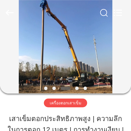
2019
-
2026
Shanghai
Yekun
Construction
Machinery
Co.,
บ้าน
Ltd..
All
Rights
Reserved.
สินค้า
วี
อาร์
โชว์
เครื่องตอกเสาเข็ม
เสาเข็มตอกประสิทธิภาพสูง | ความลึก
เกี่ยว
ในการตอก 12 เมตร | การทำงานเงียบ |