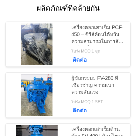
ผลิตภัณฑ์ที่คล้ายกัน
ข่าว
เครื่องตอกเสาเข็ม PCF-
450 – ซีรีส์ค้อนไต้หวัน
ความสามารถในการสับ
คดี
เปลี่ยนชิ้นส่วนสูงและแรง
โปร่ง MOQ:1 ชุด
535 kN
ติดต่อ
ขอ
ผู้ขับกระบะ FV-280 ที่
ใบ
เชี่ยวชาญ ความเบา
ความสั่นแรง
เสนอ
โปร่ง MOQ:1 SET
ราคา
ติดต่อ
SITEMAP
เครื่องตอกเสาเข็มด้าน