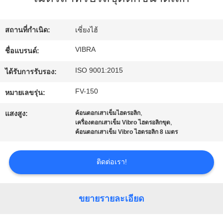
กับ
สถานที่กำเนิด:
เซี่ยงไฮ้
เรา
VIBRA
ชื่อแบรนด์:
ISO 9001:2015
ทัวร์
ได้รับการรับรอง:
FV-150
หมายเลขรุ่น:
โรงงาน
,
แสงสูง:
ค้อนตอกเสาเข็มไฮดรอลิก
,
เครื่องตอกเสาเข็ม Vibro ไฮดรอลิกขุด
ควบคุม
ค้อนตอกเสาเข็ม Vibro ไฮดรอลิก 8 เมตร
คุณภาพ
ติดต่อเรา!
ติดต่อ
ขยายรายละเอียด
เรา