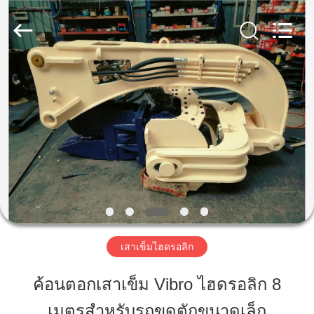
2019
-
2026
Shanghai
Yekun
Construction
Machinery
Co.,
บ้าน
Ltd..
All
Rights
Reserved.
สินค้า
วี
อาร์
โชว์
เสาเข็มไฮดรอลิก
ค้อนตอกเสาเข็ม Vibro ไฮดรอลิก 8
เกี่ยว
เมตรสำหรับรถขุดตักขนาดเล็ก