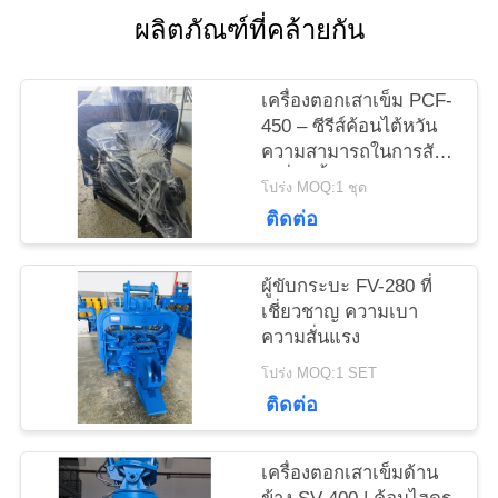
ผลิตภัณฑ์ที่คล้ายกัน
ข่าว
เครื่องตอกเสาเข็ม PCF-
450 – ซีรีส์ค้อนไต้หวัน
ความสามารถในการสับ
คดี
เปลี่ยนชิ้นส่วนสูงและแรง
โปร่ง MOQ:1 ชุด
535 kN
ติดต่อ
ขอ
ผู้ขับกระบะ FV-280 ที่
ใบ
เชี่ยวชาญ ความเบา
ความสั่นแรง
เสนอ
โปร่ง MOQ:1 SET
ราคา
ติดต่อ
SITEMAP
เครื่องตอกเสาเข็มด้าน