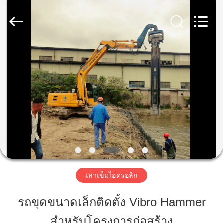
2019
-
2026
Shanghai
Yekun
Construction
Machinery
Co.,
บ้าน
Ltd..
All
Rights
Reserved.
สินค้า
วี
อาร์
โชว์
เสาเข็มไฮดรอลิก
รถขุดขนาดเล็กติดตั้ง Vibro Hammer
เกี่ยว
สำหรับโครงการก่อสร้าง