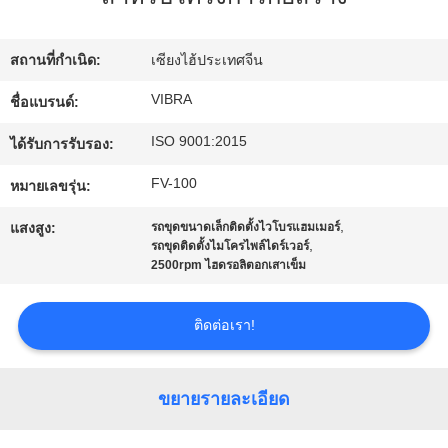
กับ
สถานที่กำเนิด:
เซียงไฮ้ประเทศจีน
เรา
VIBRA
ชื่อแบรนด์:
ISO 9001:2015
ทัวร์
ได้รับการรับรอง:
FV-100
หมายเลขรุ่น:
โรงงาน
,
แสงสูง:
รถขุดขนาดเล็กติดตั้งไวโบรแฮมเมอร์
,
รถขุดติดตั้งไมโครไพล์ไดร์เวอร์
ควบคุม
2500rpm ไฮดรอลิตอกเสาเข็ม
คุณภาพ
ติดต่อเรา!
ติดต่อ
ขยายรายละเอียด
เรา