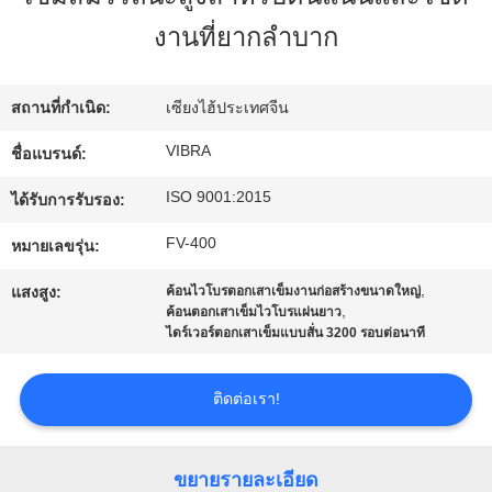
กับ
งานที่ยากลำบาก
เรา
สถานที่กำเนิด:
เซียงไฮ้ประเทศจีน
VIBRA
ชื่อแบรนด์:
ทัวร์
ISO 9001:2015
ได้รับการรับรอง:
โรงงาน
FV-400
หมายเลขรุ่น:
,
ควบคุม
แสงสูง:
ค้อนไวโบรตอกเสาเข็มงานก่อสร้างขนาดใหญ่
,
ค้อนตอกเสาเข็มไวโบรแผ่นยาว
ไดร์เวอร์ตอกเสาเข็มแบบสั่น 3200 รอบต่อนาที
คุณภาพ
ติดต่อเรา!
ติดต่อ
เรา
ขยายรายละเอียด