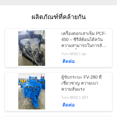
ผลิตภัณฑ์ที่คล้ายกัน
ข่าว
เครื่องตอกเสาเข็ม PCF-
คดี
450 – ซีรีส์ค้อนไต้หวัน
ความสามารถในการสับ
เปลี่ยนชิ้นส่วนสูงและแรง
โปร่ง MOQ:1 ชุด
ขอ
535 kN
ติดต่อ
ใบ
ผู้ขับกระบะ FV-280 ที่
เสนอ
เชี่ยวชาญ ความเบา
ความสั่นแรง
ราคา
โปร่ง MOQ:1 SET
ติดต่อ
SITEMAP