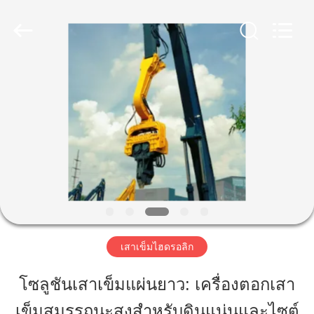
2019
-
2026
Shanghai
Yekun
Construction
Machinery
Co.,
บ้าน
Ltd..
All
Rights
Reserved.
สินค้า
วี
อาร์
โชว์
เสาเข็มไฮดรอลิก
โซลูชันเสาเข็มแผ่นยาว: เครื่องตอกเสา
เกี่ยว
เข็มสมรรถนะสูงสำหรับดินแน่นและไซต์