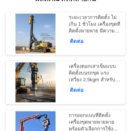
ระยะเวลาการติดตั้ง ไม่
ข่าว
เกิน 1 ชั่วโมง เครื่องขุดที่
ติดตั้งพายพาย มีความ
ยาวของพายพาย 15m
คดี
ติดต่อ
และแรงหลุดศูนย์กลาง
172 Kn สร้างขึ้นเพื่อเจาะ
ดิน
ขอ
เครื่องตอกเสาเข็มแบบ
ติดตั้งบนรถขุด แรง
ใบ
เหวี่ยง 2.5kgm สำหรับ
งานฐานรากและ
เสนอ
ติดต่อ
โครงการวิศวกรรมโยธา
ราคา
การออกแบบที่ติดตั้ง
เครื่องขุดพายพายพาย
SITEMAP
พร้อมตัวเลือกการใช้งาน