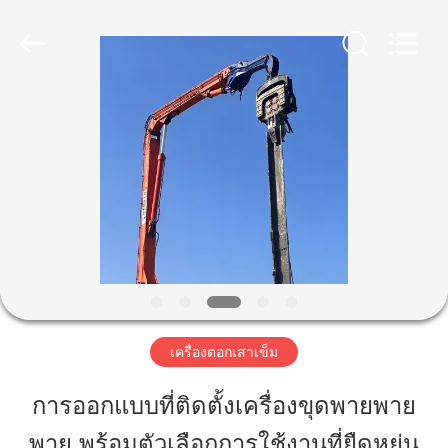
2019
-
2026
Shanghai
Yekun
Construction
Machinery
Co.,
บ้าน
Ltd..
All
Rights
Reserved.
สินค้า
วี
อาร์
โชว์
เครื่องตอกเสาเข็ม
การออกแบบที่ติดตั้งเครื่องขุดพายพาย
เกี่ยว
พาย พร้อมตัวเลือกการใช้งานที่ยืดหยุ่น