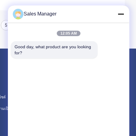
Sales Manager
5
6
12:05 AM
Good day, what product are you looking 
for?
ผลิตภัณฑ์
เสาเข็มไฮดรอลิก
เครื่องตอกเสาเข็ม
ไซต์
เครื่องตีบสะเทือนไฟฟ้า
มเป็นส่วนตัว
หมวดหมู่ทั้งหมด