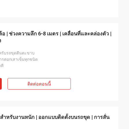
อ | ช่วงความลึก 6-8 เมตร | เคลื่อนที่และคล่องตัว |
ง
หรับรถขุดตีนตะขาบ
ารตอกเสาเข็มทุกชนิด
ที
ติดต่อตอนนี้
กสำหรับงานหนัก | ออกแบบติดตั้งบนรถขุด | การสั่น