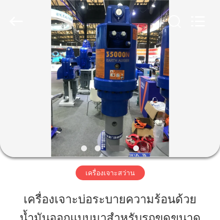
2019
-
2026
Shanghai
Yekun
Construction
Machinery
Co.,
บ้าน
Ltd..
All
Rights
Reserved.
สินค้า
วี
อาร์
โชว์
เครื่องเจาะสว่าน
เครื่องเจาะบ่อระบายความร้อนด้วย
เกี่ยว
น้ำมันออกแบบมาสำหรับรถขุดขนาด