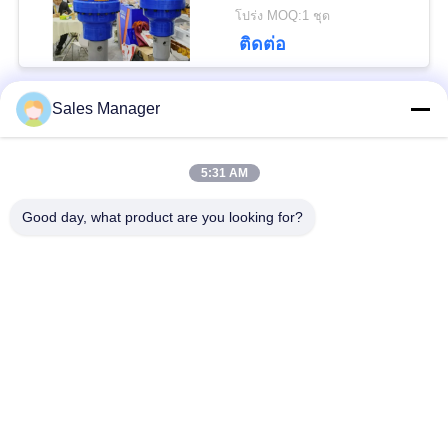
สร้างขึ้นเพื่อใช้ในรถขุด
โปร่ง MOQ:1 ชุด
ขนาด 24-50 ตัน
PRIVACY
ติดต่อ
POLICY
Sales Manager
หมวดหมู่ยอดนิยม
ทั้งหมด
5:31 AM
เสาเข็มไฮดรอลิก
เครื่องตอกเสาเข็ม
Good day, what product are you looking for?
เครื่องตีบสะเทือน
เครื่องตอกเสาเข็มด้าน
ไฟฟ้า
ข้าง
เครื่องขับกระบะ 360
เครื่องขับสี่คัน
องศา
ไดร์เวอร์เสาเข็มขุด
อุปกรณ์ตอกเสาเข็ม
ขนาดเล็ก