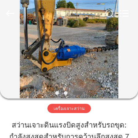
2019
-
2026
Shanghai
Yekun
Construction
Machinery
Co.,
บ้าน
Ltd..
All
Rights
Reserved.
สินค้า
วี
อาร์
โชว์
เครื่องเจาะสว่าน
สว่านเจาะดินแรงบิดสูงสำหรับรถขุด:
เกี่ยว
กำลังสูงสุดสำหรับการคว้านลึกสูงสุด 7