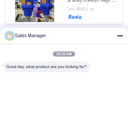
น้ำมันประสิทธิภาพสูง -
สร้างขึ้นเพื่อใช้ในรถขุด
โปร่ง MOQ:1 ชุด
PRIVACY
ขนาด 24-50 ตัน
ติดต่อ
POLICY
Sales Manager
หมวดหมู่ยอดนิยม
ทั้งหมด
10:25 AM
เสาเข็มไฮดรอลิก
เครื่องตอกเสาเข็ม
Good day, what product are you looking for?
เครื่องตีบสะเทือน
เครื่องตอกเสาเข็มด้าน
ไฟฟ้า
ข้าง
เครื่องขับกระบะ 360
เครื่องขับสี่คัน
องศา
ไดร์เวอร์เสาเข็มขุด
อุปกรณ์ตอกเสาเข็ม