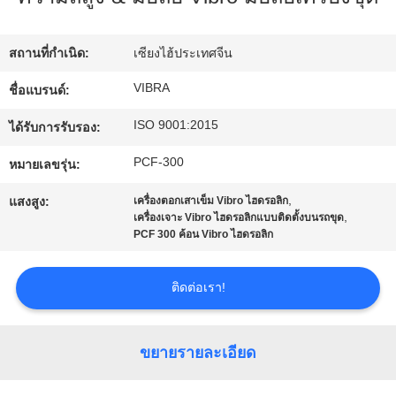
กับ
สถานที่กำเนิด:
เซียงไฮ้ประเทศจีน
เรา
VIBRA
ชื่อแบรนด์:
ISO 9001:2015
ทัวร์
ได้รับการรับรอง:
PCF-300
หมายเลขรุ่น:
โรงงาน
,
แสงสูง:
เครื่องตอกเสาเข็ม Vibro ไฮดรอลิก
,
เครื่องเจาะ Vibro ไฮดรอลิกแบบติดตั้งบนรถขุด
ควบคุม
PCF 300 ค้อน Vibro ไฮดรอลิก
คุณภาพ
ติดต่อเรา!
ติดต่อ
ขยายรายละเอียด
เรา