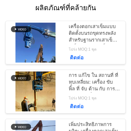
ผลิตภัณฑ์ที่คล้ายกัน
ข่าว
เครื่องตอกเสาเข็มแบบ
ติดตั้งบนรถขุดทรงพลัง
สำหรับฐานรากเสาเข็ม
คดี
เหล็กและแผ่นเหล็ก
โปร่ง MOQ:1 ชุด
ติดต่อ
ขอ
การ แก้ไข ใน สถานที่ ที่
ใบ
หุบเหลี่ยม: เครื่อง ขับ
พิ้ล ที่ จับ ด้าน กับ การ
เสนอ
ออกแบบ ที่ หนาแน่น
โปร่ง MOQ:1 ชุด
สําหรับ สถานที่ ที่ หุบ
ราคา
ติดต่อ
เหลี่ยม
SITEMAP
เพิ่มประสิทธิภาพการ