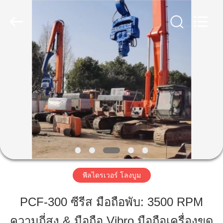
2019
-
2026
Shanghai
Yekun
Construction
Machinery
Co.,
บ้าน
Ltd..
All
Rights
Reserved.
สินค้า
วี
อาร์
โชว์
พีลไดรเวอร์ โลงบูม
PCF-300 ซีรีส มือถือพับ: 3500 RPM
เกี่ยว
ความถี่สูง & มือถือ Vibro มือถือเครื่องขุด